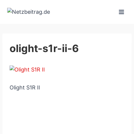
Zum
Inhalt
springen
olight-s1r-ii-6
Olight S1R II