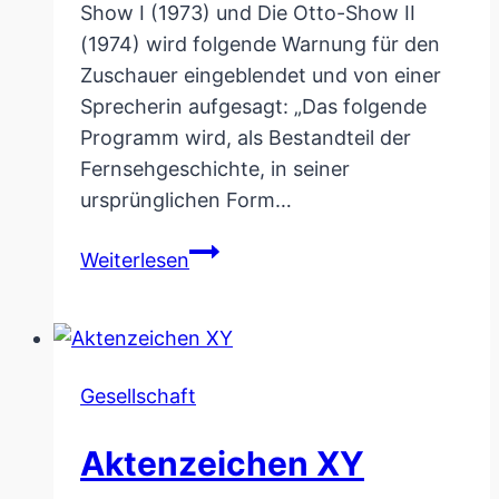
Show I (1973) und Die Otto-Show II
(1974) wird folgende Warnung für den
Zuschauer eingeblendet und von einer
Sprecherin aufgesagt: „Das folgende
Programm wird, als Bestandteil der
Fernsehgeschichte, in seiner
ursprünglichen Form…
WDR
Weiterlesen
zeigt
Warnhinweis
bei
Sendungen
Gesellschaft
von
Otto
Aktenzeichen XY
Waalkes