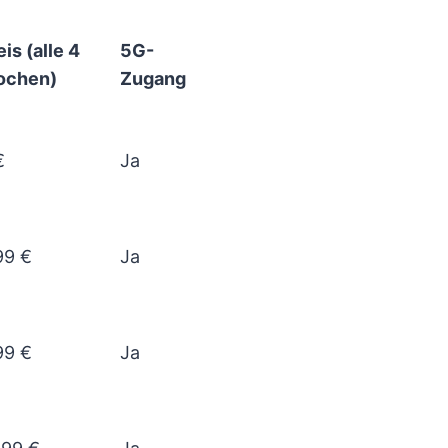
eis (alle 4
5G-
chen)
Zugang
€
Ja
99 €
Ja
99 €
Ja