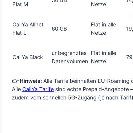
30 GB
14
Flat M
Netze
CallYa Allnet
Flat in alle
60 GB
19
Flat L
Netze
unbegrenztes
Flat in alle
CallYa Black
79
Datenvolumen
Netze
👉 Hinweis:
Alle Tarife beinhalten EU-Roaming 
Alle
CallYa Tarife
sind echte Prepaid-Angebote – o
zudem vom schnellen 5G-Zugang (je nach Tarif)