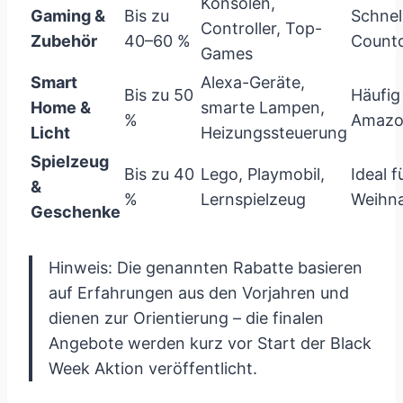
Konsolen,
Gaming &
Bis zu
Schnell
Controller, Top-
Zubehör
40–60 %
Count
Games
Smart
Alexa-Geräte,
Bis zu 50
Häufig
Home &
smarte Lampen,
%
Amazo
Licht
Heizungssteuerung
Spielzeug
Bis zu 40
Lego, Playmobil,
Ideal f
&
%
Lernspielzeug
Weihna
Geschenke
Hinweis: Die genannten Rabatte basieren
auf Erfahrungen aus den Vorjahren und
dienen zur Orientierung – die finalen
Angebote werden kurz vor Start der Black
Week Aktion veröffentlicht.