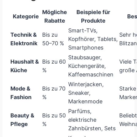
Mögliche
Beispiele für
Kategorie
Bes
Rabatte
Produkte
Smart-TVs,
Technik &
Bis zu
Sehr h
Kopfhörer, Tablets,
Elektronik
50–70 %
Blitza
Smartphones
Staubsauger,
Haushalt &
Bis zu 60
Viele 
Küchengeräte,
Küche
%
große
Kaffeemaschinen
Winterjacken,
Mode &
Bis zu 70
Starke
Sneaker,
Fashion
%
Marke
Markenmode
Parfüms,
Beauty &
Bis zu 50
Beliebt
elektrische
Pflege
%
Weihn
Zahnbürsten, Sets