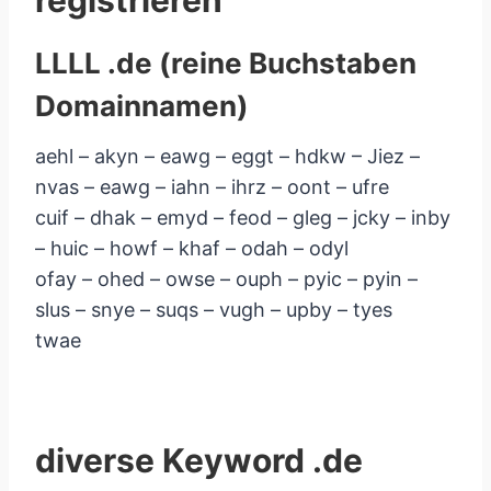
LLLL .de (reine Buchstaben
Domainnamen)
aehl – akyn – eawg – eggt – hdkw – Jiez –
nvas – eawg – iahn – ihrz – oont – ufre
cuif – dhak – emyd – feod – gleg – jcky – inby
– huic – howf – khaf – odah – odyl
ofay – ohed – owse – ouph – pyic – pyin –
slus – snye – suqs – vugh – upby – tyes
twae
diverse Keyword .de