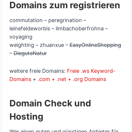
Domains zum registrieren
commutation – peregrination –
leinefeldeworbis – limbachoberfrohna –
voyaging
weighting – zhuanxue –
EasyOnlineShopping
–
DieguteNatur
weitere freie Domains:
Freie .ws Keyword-
Domains
+
.com + .net + .org Domains
Domain Check und
Hosting
Wer einen guten und günstigen Anbieter für