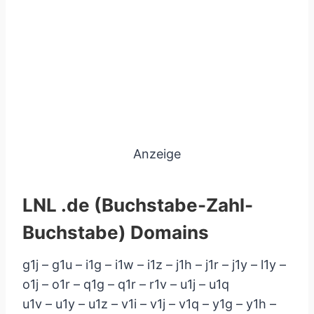
Anzeige
LNL .de (Buchstabe-Zahl-
Buchstabe) Domains
g1j – g1u – i1g – i1w – i1z – j1h – j1r – j1y – l1y –
o1j – o1r – q1g – q1r – r1v – u1j – u1q
u1v – u1y – u1z – v1i – v1j – v1q – y1g – y1h –