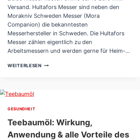
Versand. Hultafors Messer sind neben den
Morakniv Schweden Messer (Mora
Companion) die bekanntesten
Messerhersteller in Schweden. Die Hultafors
Messer zählen eigentlich zu den
Arbeitsmessern und werden gerne für Heim-…
HULTAFORS
WEITERLESEN
GROBMESSER
GK
&
VVS
MESSER
TEST
GESUNDHEIT
&
Teebaumöl: Wirkung,
REVIEW
Anwendung & alle Vorteile des