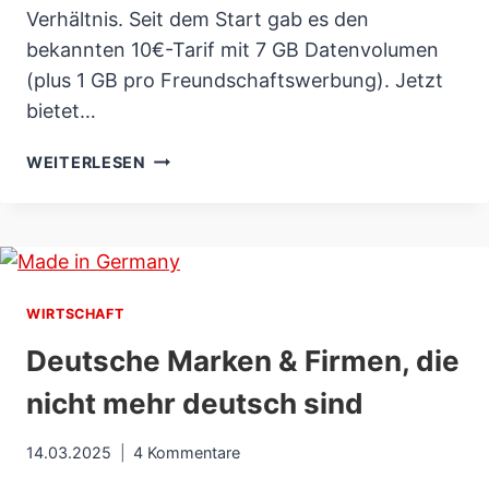
Verhältnis. Seit dem Start gab es den
bekannten 10€-Tarif mit 7 GB Datenvolumen
(plus 1 GB pro Freundschaftswerbung). Jetzt
bietet…
FRAENK
WEITERLESEN
TARIF
WECHSELN
–
JETZT
15
ODER
WIRTSCHAFT
25
Deutsche Marken & Firmen, die
GB
IM
nicht mehr deutsch sind
TELEKOM
NETZ
14.03.2025
4 Kommentare