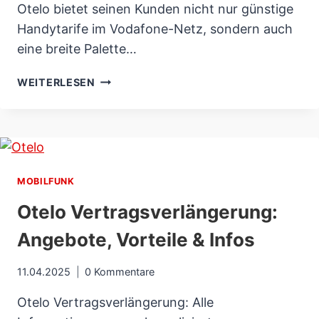
Otelo bietet seinen Kunden nicht nur günstige
Handytarife im Vodafone-Netz, sondern auch
eine breite Palette…
OTELO
WEITERLESEN
IM
TEST:
TARIFE,
NETZ,
ERFAHRUNGEN
&
MOBILFUNK
BEWERTUNG
Otelo Vertragsverlängerung:
IM
VERGLEICH
Angebote, Vorteile & Infos
11.04.2025
0 Kommentare
Otelo Vertragsverlängerung: Alle