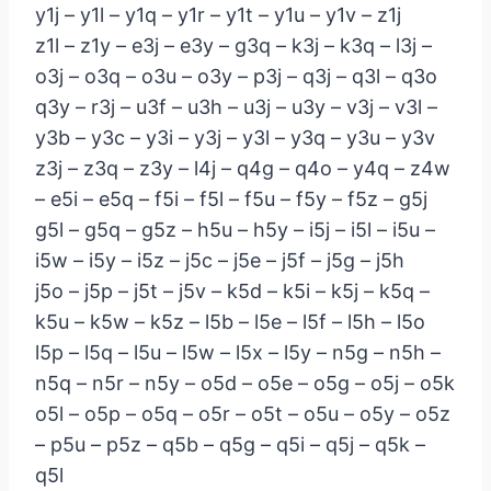
y1j – y1l – y1q – y1r – y1t – y1u – y1v – z1j
z1l – z1y – e3j – e3y – g3q – k3j – k3q – l3j –
o3j – o3q – o3u – o3y – p3j – q3j – q3l – q3o
q3y – r3j – u3f – u3h – u3j – u3y – v3j – v3l –
y3b – y3c – y3i – y3j – y3l – y3q – y3u – y3v
z3j – z3q – z3y – l4j – q4g – q4o – y4q – z4w
– e5i – e5q – f5i – f5l – f5u – f5y – f5z – g5j
g5l – g5q – g5z – h5u – h5y – i5j – i5l – i5u –
i5w – i5y – i5z – j5c – j5e – j5f – j5g – j5h
j5o – j5p – j5t – j5v – k5d – k5i – k5j – k5q –
k5u – k5w – k5z – l5b – l5e – l5f – l5h – l5o
l5p – l5q – l5u – l5w – l5x – l5y – n5g – n5h –
n5q – n5r – n5y – o5d – o5e – o5g – o5j – o5k
o5l – o5p – o5q – o5r – o5t – o5u – o5y – o5z
– p5u – p5z – q5b – q5g – q5i – q5j – q5k –
q5l