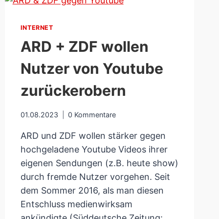
AUSSCHEIDEN
BEI
INTERNET
DER
WM
ARD + ZDF wollen
2023
Nutzer von Youtube
zurückerobern
01.08.2023
0 Kommentare
ARD und ZDF wollen stärker gegen
hochgeladene Youtube Videos ihrer
eigenen Sendungen (z.B. heute show)
durch fremde Nutzer vorgehen. Seit
dem Sommer 2016, als man diesen
Entschluss medienwirksam
ankündigte (Süddeutsche Zeitung: