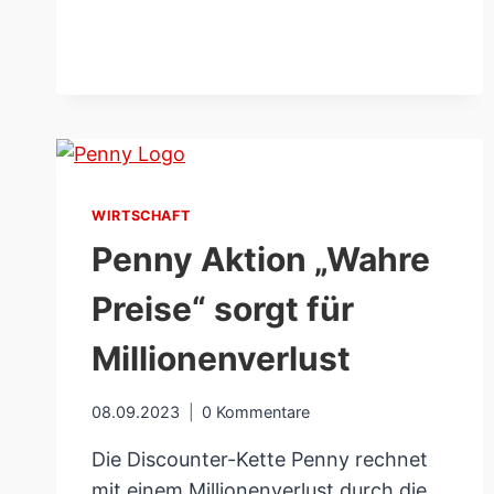
EINER
GUTEN
EHE:
KURIOSE
REGELN
&
TIPPS
VON
FRÜHER
WIRTSCHAFT
Penny Aktion „Wahre
Preise“ sorgt für
Millionenverlust
08.09.2023
0 Kommentare
Die Discounter-Kette Penny rechnet
mit einem Millionenverlust durch die