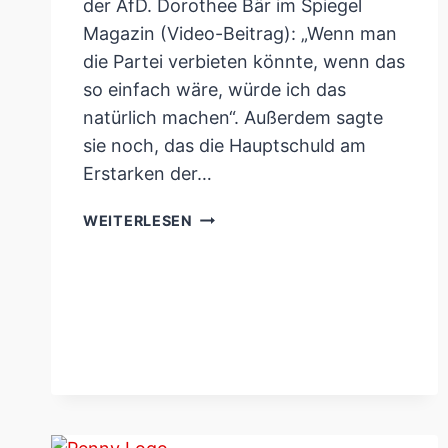
der AfD. Dorothee Bär im Spiegel
Magazin (Video-Beitrag): „Wenn man
die Partei verbieten könnte, wenn das
so einfach wäre, würde ich das
natürlich machen“. Außerdem sagte
sie noch, das die Hauptschuld am
Erstarken der…
DOROTHEE
WEITERLESEN
BÄR
OUTET
SICH
ALS
ANTI-
DEMOKRATIN