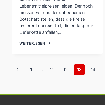
Lebensmittelpreisen leiden. Dennoch
müssen wir uns der unbequemen
Botschaft stellen, dass die Preise
unserer Lebensmittel, die entlang der
Lieferkette anfallen,…
PENNY
WEITERLESEN
WILL
KUNDEN
MIT
HÖHEREN
Seitennavigation
Vorherige
1
…
11
12
13
14
PREISEN
ERZIEHEN
Seite