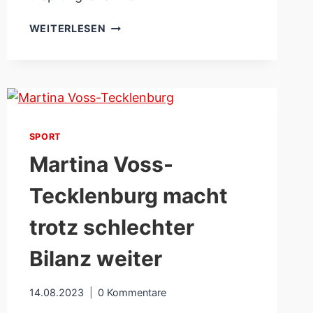
WDR
WEITERLESEN
ZEIGT
WARNHINWEIS
BEI
SENDUNGEN
VON
OTTO
SPORT
WAALKES
Martina Voss-
Tecklenburg macht
trotz schlechter
Bilanz weiter
14.08.2023
0 Kommentare