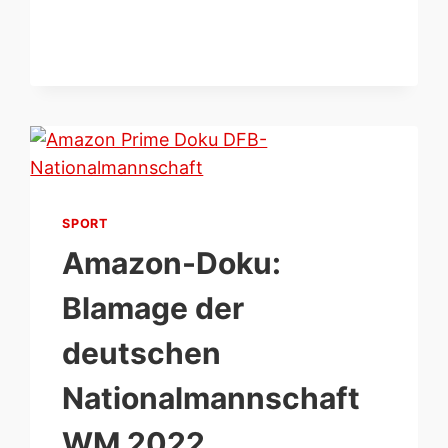
TACTICAL
USMC
SEMPER
FI
&
ESEE
6:
OUTDOOR-
MESSER
VERGLEICH
SPORT
Amazon-Doku:
Blamage der
deutschen
Nationalmannschaft
WM 2022