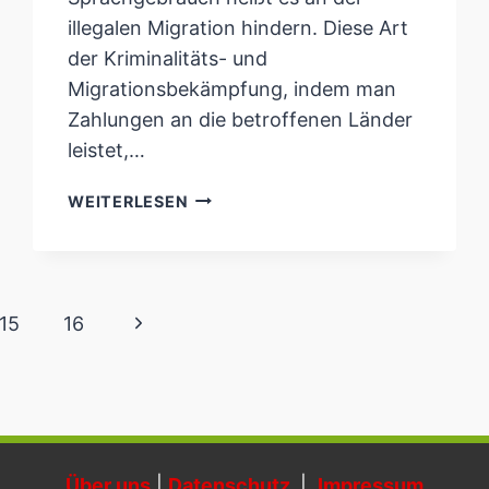
illegalen Migration hindern. Diese Art
der Kriminalitäts- und
Migrationsbekämpfung, indem man
Zahlungen an die betroffenen Länder
leistet,…
DIE
WEITERLESEN
EU
VERSCHLEUDERT
WIEDER
GELD
Nächste
15
16
FÜR
SINNLOSES
Seite
Über uns
|
Datenschutz
|
Impressum