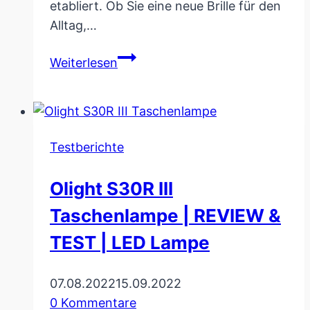
etabliert. Ob Sie eine neue Brille für den
Alltag,…
Fielmann
Weiterlesen
Brillen
Test
&
Erfahrungen
Testberichte
|
Optiker
Olight S30R III
mit
Preisgarantie
Taschenlampe | REVIEW &
TEST | LED Lampe
07.08.2022
15.09.2022
0 Kommentare